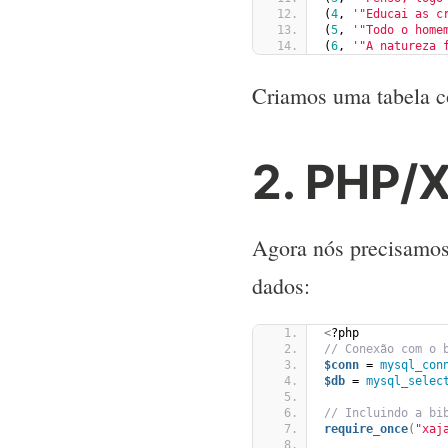
(
4
, 
'"Educai as c
(
5
, 
'"Todo o home
(
6
, 
'"A natureza 
Criamos uma tabela com
2. PHP/
Agora nós precisamos
dados:
<
?php
// Conexão com o 
$conn
 = 
mysql_con
$db
 = 
mysql_selec
// Incluindo a bi
require_once
(
"xaj