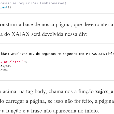
ocessar as requisições (indispensável)
quest
()
;
nstruir a base de nossa página, que deve conter a
sta do XAJAX será devolvida nessa div:
tidas: Atualizar DIV de segundos em segundos com PHP/XAJAX
<
/titl
ax_atualizar()"
>
as
<
/h1
>
/div
>
xajax_a
o acima, na tag body, chamamos a função
o carregar a página, se isso não for feito, a página
a função e a frase não apareceria no início.