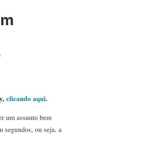
em
s
ry,
clicando aqui
.
ser um assunto bem
m segundos, ou seja, a