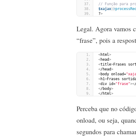
// Função para pr
$xajax
->
processRe
?
>
Legal. Agora vamos co
“frase”, pois a respo
<
html
>
<
head
>
<
title
>
Frases sor
<
/head
>
<
body onload=
"xaj
<
h1
>
Frases sortid
<
div id=
"frase"
><
<
/body
>
<
/html
>
Perceba que no códig
onload, ou seja, quand
segundos para chamar 