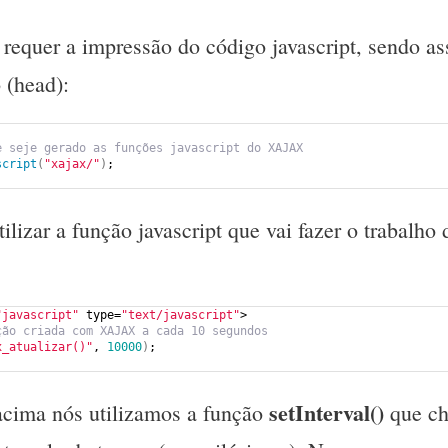
quer a impressão do código javascript, sendo a
 (head):
e seje gerado as funções javascript do XAJAX
script
(
"xajax/"
)
;
ilizar a função javascript que vai fazer o trabalho 
"javascript"
 type=
"text/javascript"
>
ção criada com XAJAX a cada 10 segundos
x_atualizar()"
, 
10000
)
;
setInterval()
acima nós utilizamos a função
que ch