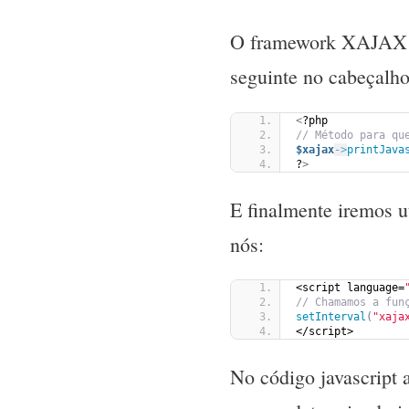
O framework XAJAX re
seguinte no cabeçalho
<
?php
// Método para qu
$xajax
->
printJava
?
>
E finalmente iremos ut
nós:
<script language=
// Chamamos a fun
setInterval
(
"xaja
</script>
No código javascript 