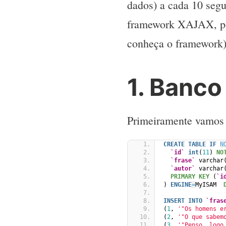
dados) a cada 10 segu
framework XAJAX, por
conheça o framework
1. Banco
Primeiramente vamos c
CREATE
TABLE
IF
N
`id`
int
(
11
) 
NO
`frase`
 varchar
`autor`
 varchar
PRIMARY KEY
 (
`i
) 
ENGINE
=
MyISAM  
INSERT
INTO
`fras
(
1
, 
'"Os homens e
(
2
, 
'"O que sabem
(
3
, 
'"Penso, logo