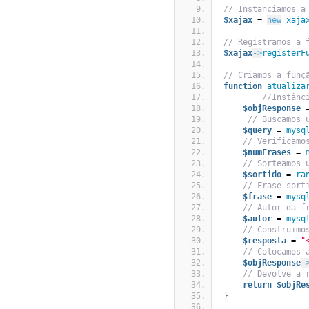
// Instanciamos a
$xajax
 = 
new
xaja
// Registramos a 
$xajax
->
registerF
// Criamos a funç
function
atualiza
//Instânc
$objResponse
 
// Buscamos 
$query
 = 
mysq
// Verificamo
$numFrases
 = 
// Sorteamos 
$sortido
 = 
ra
// Frase sort
$frase
 = 
mysq
// Autor da f
$autor
 = 
mysq
// Construimo
$resposta
 = 
"
// Colocamos 
$objResponse
-
// Devolve a 
return
$objRe
}