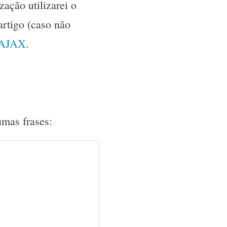
ação utilizarei o
rtigo (caso não
 XAJAX
.
umas frases: