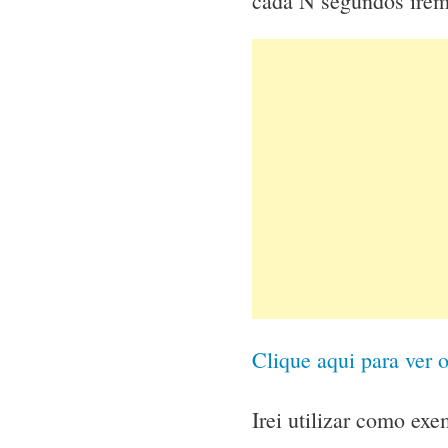
cada N segundos irem
Clique aqui para ver o
Irei utilizar como ex