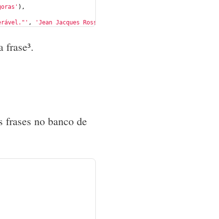
goras'
),
erável."'
, 
'Jean Jacques Rosseau'
);
 frase³.
 frases no banco de