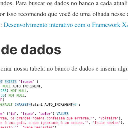
ndos. Para buscar os dados no banco a cada atualiz
 isso recomendo que você de uma olhada nesse a
):
Desenvolvimento interativo com o Framework
 de dados
riar nossa tabela no banco de dados e inserir alg
OT
EXISTS
`frases`
 (
T NULL
 AUTO_INCREMENT,
(
255
) 
NOT NULL
,
(
50
) 
NOT NULL
,
d`
)
DEFAULT
CHARSET
=
latin1 AUTO_INCREMENT
=
7
 ;
es`
 (
`id`
, 
`frase`
, 
`autor`
) 
VALUES
rram, os grandes homens confessam que erraram."'
, 
'Voltaire'
),
os é uma gota, o que ignoramos é um oceano."'
, 
'Isaac newton'
),
 existo."'
, 
'René Descartes'
),