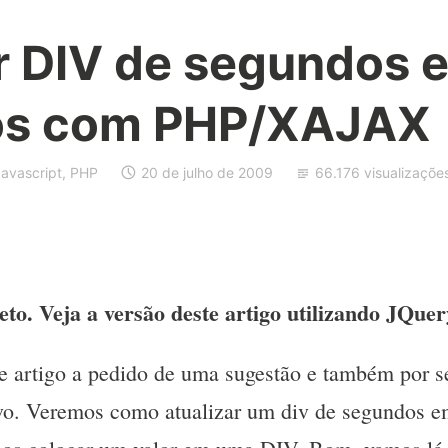
ar DIV de segundos 
os com PHP/XAJAX
Javascript
,
PHP
20 de julho de 2009
66.176 visualizaçõe
o. Veja a versão deste artigo utilizando JQue
se artigo a pedido de uma sugestão e também por 
tivo. Veremos como atualizar um div de segundos e