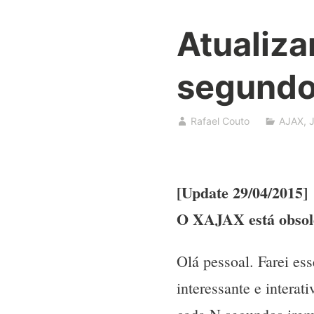
Atualiz
segund
Rafael Couto
AJAX
,
[Update 29/04/2015]
O XAJAX está obsolet
Olá pessoal. Farei es
interessante e intera