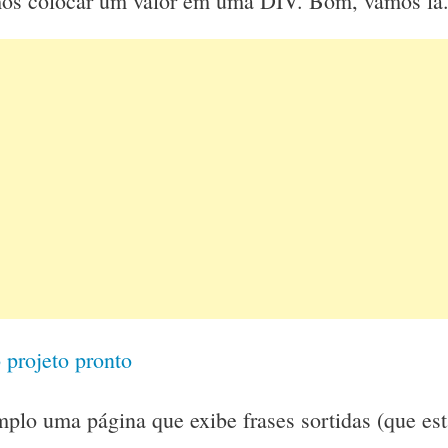
os colocar um valor em uma DIV. Bom, vamos lá
 projeto pronto
emplo uma página que exibe frases sortidas (que es