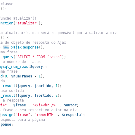
 classe
x
()
;
função atualizar()
unction
(
"atualizar"
)
;
ão atualizar(), que será responsável por atualizar a div
r
()
{
ia do objeto de resposta do Ajax
= 
new
xajaxResponse
()
;
uma frase
l_query
(
"SELECT * FROM frases"
)
;
s o número de frases
mysql_num_rows
(
$query
)
;
uma frase
nd
(
0
, 
$numFrases
 - 
1
)
;
ida
l_result
(
$query,
$sortido,
1
)
;
rase sortida
l_result
(
$query,
$sortido,
2
)
;
s a resposta
<i>"
 . 
$frase
 . 
"</i><br />"
 . 
$autor
;
a frase e seu respectivo autor na div
>
assign
(
"frase"
, 
"innerHTML"
, 
$resposta
)
;
resposta para a página
sponse
;