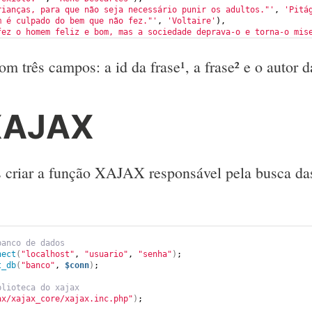
rianças, para que não seja necessário punir os adultos."'
, 
'Pitá
m é culpado do bem que não fez."'
, 
'Voltaire'
),
fez o homem feliz e bom, mas a sociedade deprava-o e torna-o mis
 três campos: a id da frase¹, a frase² e o autor da
XAJAX
 criar a função XAJAX responsável pela busca das
banco de dados
nect
(
"localhost"
, 
"usuario"
, 
"senha"
)
;
t_db
(
"banco"
, 
$conn
)
;
blioteca do xajax
ax/xajax_core/xajax.inc.php"
)
;