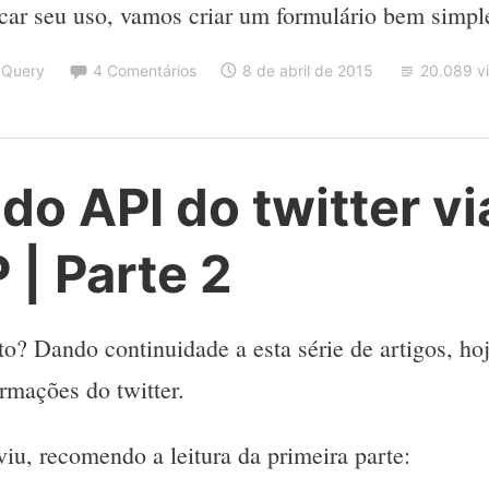
car seu uso, vamos criar um formulário bem simpl
JQuery
4 Comentários
8 de abril de 2015
20.089 vi
o API do twitter v
| Parte 2
rto? Dando continuidade a esta série de artigos, h
ormações do twitter.
iu, recomendo a leitura da primeira parte: