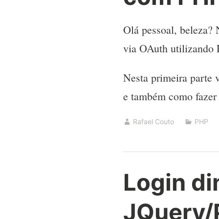
Olá pessoal, beleza? 
via OAuth utilizando 
Nesta primeira parte 
e também como fazer a
Rafael Couto
PHP
Login d
JQuery