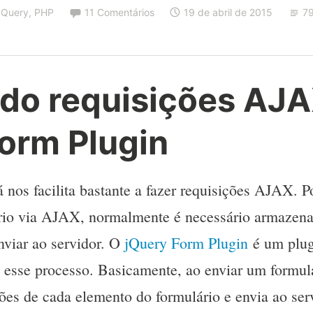
JQuery
,
PHP
11 Comentários
19 de abril de 2015
79
ando requisições AJ
orm Plugin
á nos facilita bastante a fazer requisições AJAX. 
io via AJAX, normalmente é necessário armazena
nviar ao servidor. O
jQuery Form Plugin
é um plug
is esse processo. Basicamente, ao enviar um formulá
es de cada elemento do formulário e envia ao serv