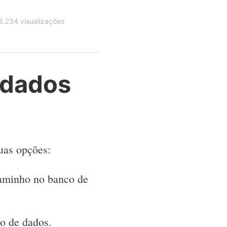
.234 visualizações
 dados
uas opções:
caminho no banco de
co de dados.