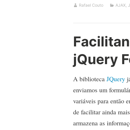
Rafael Couto
AJAX
,
Facilit
jQuery F
A biblioteca
JQuery
j
enviamos um formulár
variáveis para então e
de facilitar ainda ma
armazena as informaçõ