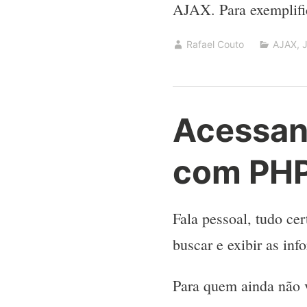
AJAX. Para exemplifi
Rafael Couto
AJAX
,
Acessand
com PHP 
Fala pessoal, tudo ce
buscar e exibir as inf
Para quem ainda não v