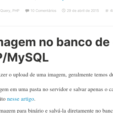
JQuery
,
PHP
10 Comentários
29 de abril de 2015
48
imagem no banco de
P/MySQL
zer o upload de uma imagem, geralmente temos d
gem em uma pasta no servidor e salvar apenas o 
ito
nesse artigo
.
imagem para binário e salvá-la diretamente no ban