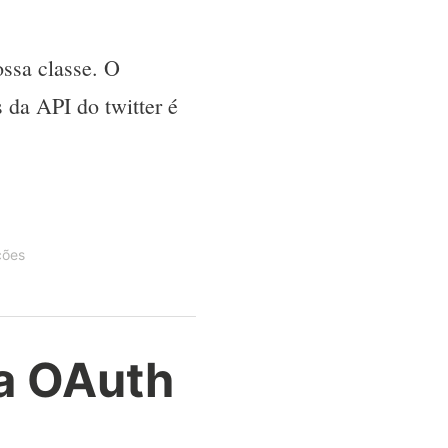
ssa classe. O
s da API do twitter é
ções
ia OAuth