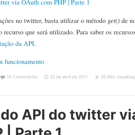
tter via OAuth com PHP | Parte 1
get()
ações no twitter, basta utilizar o método
de no
 recurso que será utilizado. Para saber os recurso
ação da API
.
em funcionamento
16 Comentários
22 de abril de 2011
26.960 visualiza
o API do twitter v
| Parte 1