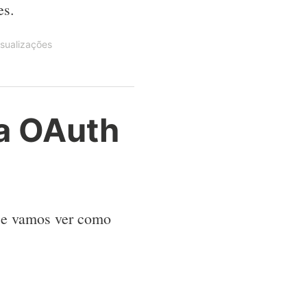
es.
sualizações
ia OAuth
oje vamos ver como