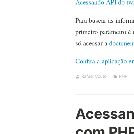
Acessando API do twi
Para buscar as inform
primeiro parâmetro é o
só acessar a
document
Confira a aplicação 
Rafael Couto
PHP
Acessand
com PHP 